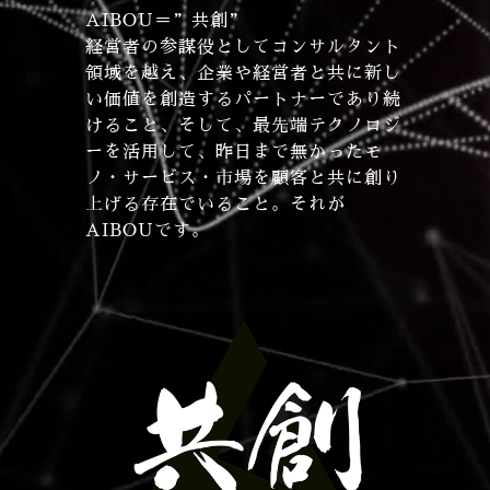
AIBOU＝”共創”
経営者の参謀役としてコンサルタント
領域を越え、企業や経営者と共に新し
い価値を創造するパートナーであり続
けること、そして、最先端テクノロジ
ーを活用して、昨日まで無かったモ
ノ・サービス・市場を顧客と共に創り
上げる存在でいること。それが
AIBOUです。