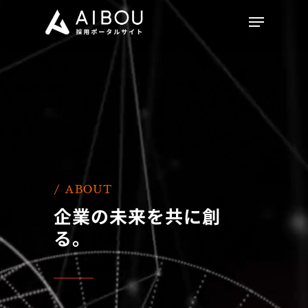
Skip
Menu
to
main
Close
content
Menu
/ ABOUT
企業の未来を共に創
る。